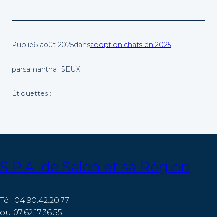
Publié
6 août 2025
dans
adoption chats en 2025
par
samantha ISEUX
Étiquettes :
S.P.A. de Salon et sa Région
Tél: 04.90.42.20.77
ou 07.62.17.36.55