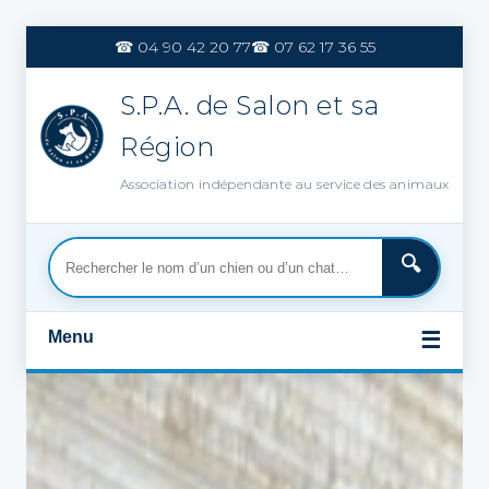
Aller
au
☎ 04 90 42 20 77
☎ 07 62 17 36 55
contenu
S.P.A. de Salon et sa
Région
Association indépendante au service des animaux
Menu
☰