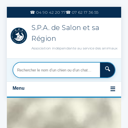
Aller
au
☎ 04 90 42 20 77
☎ 07 62 17 36 55
contenu
S.P.A. de Salon et sa
Région
Association indépendante au service des animaux
Menu
☰