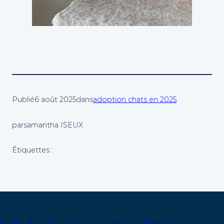
Publié
6 août 2025
dans
adoption chats en 2025
par
samantha ISEUX
Étiquettes :