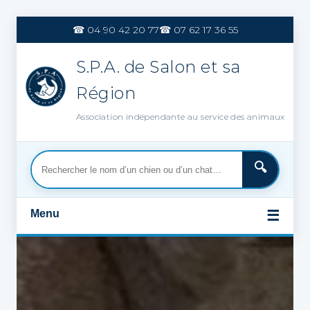
Aller
au
☎ 04 90 42 20 77
☎ 07 62 17 36 55
contenu
S.P.A. de Salon et sa
Région
Association indépendante au service des animaux
Menu
☰