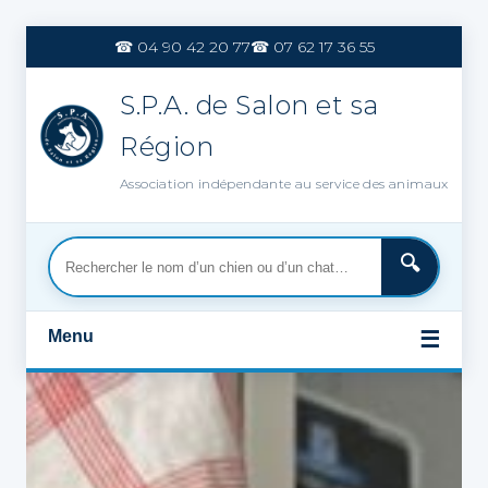
Aller
au
☎ 04 90 42 20 77
☎ 07 62 17 36 55
contenu
S.P.A. de Salon et sa
Région
Association indépendante au service des animaux
Menu
☰