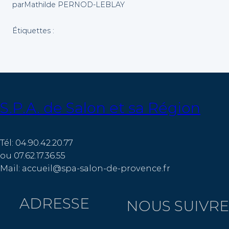
par
Mathilde PERNOD-LEBLAY
Étiquettes :
S.P.A. de Salon et sa Région
Tél: 04.90.42.20.77
ou 07.62.17.36.55
Mail: accueil@spa-salon-de-provence.fr
ADRESSE
NOUS SUIVRE