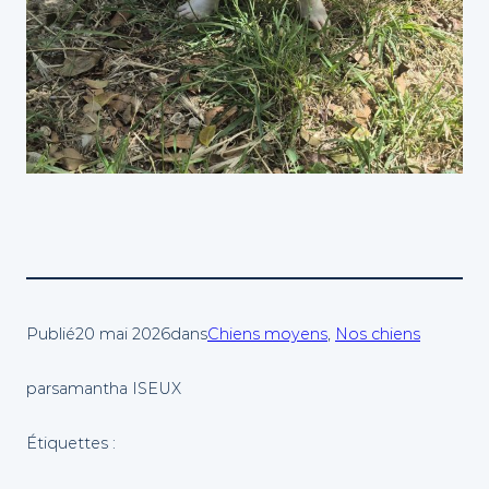
Publié
20 mai 2026
dans
Chiens moyens
, 
Nos chiens
par
samantha ISEUX
Étiquettes :