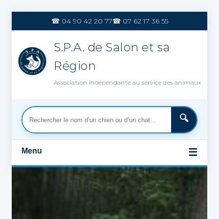
Aller
au
☎ 04 90 42 20 77
☎ 07 62 17 36 55
contenu
S.P.A. de Salon et sa
Région
Association indépendante au service des animaux
Menu
☰