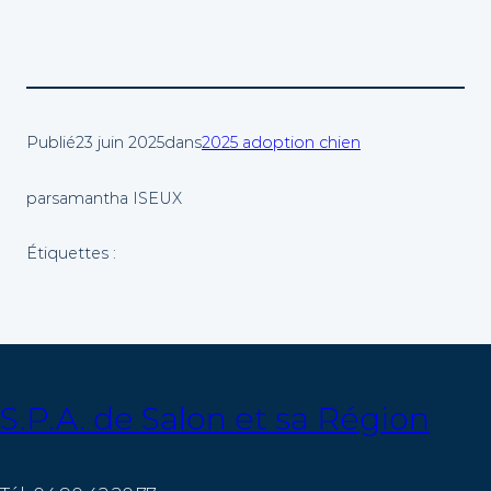
Publié
23 juin 2025
dans
2025 adoption chien
par
samantha ISEUX
Étiquettes :
S.P.A. de Salon et sa Région