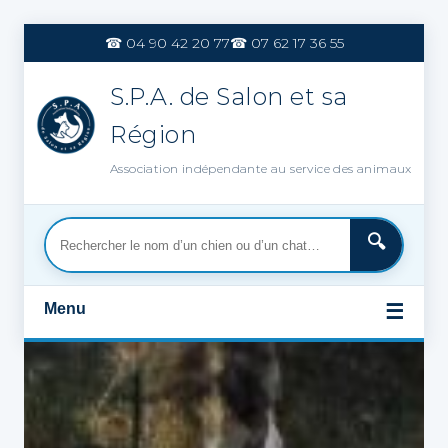
Aller
au
☎ 04 90 42 20 77
☎ 07 62 17 36 55
contenu
S.P.A. de Salon et sa
Région
Association indépendante au service des animaux
Menu
☰