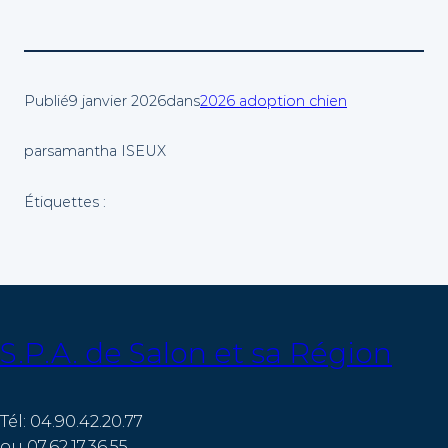
Publié
9 janvier 2026
dans
2026 adoption chien
par
samantha ISEUX
Étiquettes :
S.P.A. de Salon et sa Région
Tél: 04.90.42.20.77
ou 07.62.17.36.55