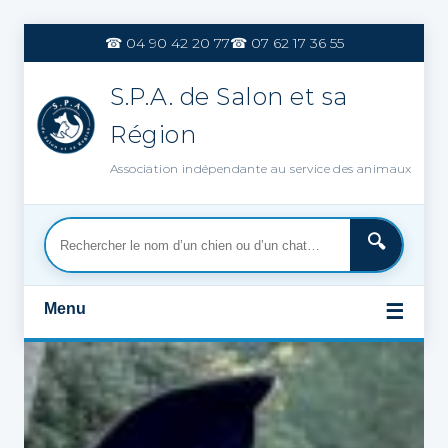
Aller
au
☎ 04 90 42 20 77
☎ 07 62 17 36 55
contenu
S.P.A. de Salon et sa
Région
Association indépendante au service des animaux
Menu
☰