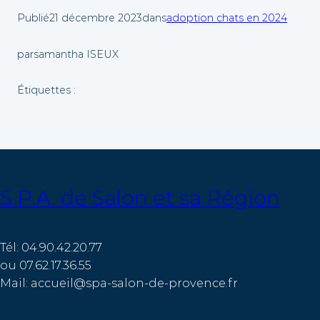
Publié
21 décembre 2023
dans
adoption chats en 2024
par
samantha ISEUX
Étiquettes :
S.P.A. de Salon et sa Région
Tél: 04.90.42.20.77
ou 07.62.17.36.55
Mail: accueil@spa-salon-de-provence.fr