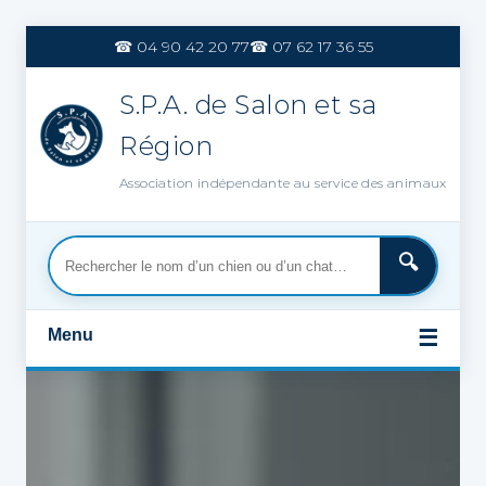
Aller
au
☎ 04 90 42 20 77
☎ 07 62 17 36 55
contenu
S.P.A. de Salon et sa
Région
Association indépendante au service des animaux
Menu
☰