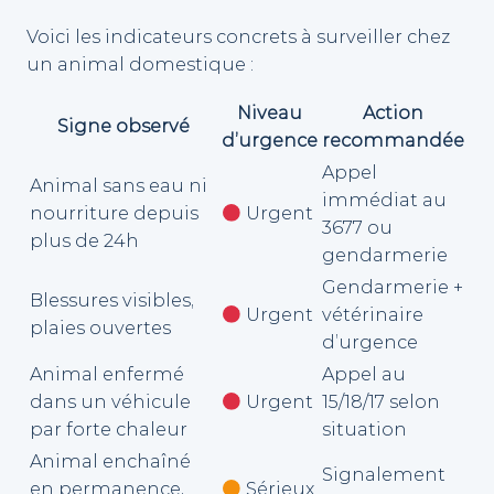
Voici les indicateurs concrets à surveiller chez
un animal domestique :
Niveau
Action
Signe observé
d’urgence
recommandée
Appel
Animal sans eau ni
immédiat au
nourriture depuis
Urgent
3677 ou
plus de 24h
gendarmerie
Gendarmerie +
Blessures visibles,
Urgent
vétérinaire
plaies ouvertes
d’urgence
Animal enfermé
Appel au
dans un véhicule
Urgent
15/18/17 selon
par forte chaleur
situation
Animal enchaîné
Signalement
en permanence,
Sérieux