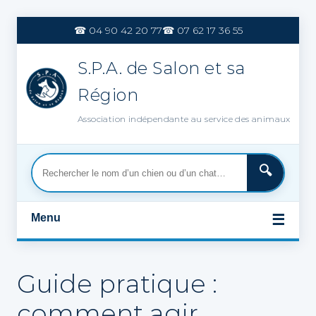
Aller
au
☎ 04 90 42 20 77
☎ 07 62 17 36 55
contenu
S.P.A. de Salon et sa
Région
Association indépendante au service des animaux
Menu
☰
Guide pratique :
comment agir