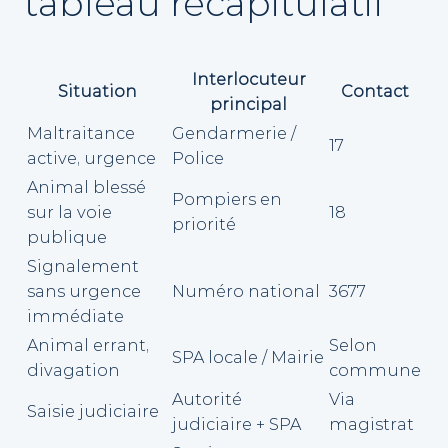
tableau récapitulatif
Interlocuteur
Situation
Contact
principal
Maltraitance
Gendarmerie /
17
active, urgence
Police
Animal blessé
Pompiers en
sur la voie
18
priorité
publique
Signalement
sans urgence
Numéro national
3677
immédiate
Animal errant,
Selon
SPA locale / Mairie
divagation
commune
Autorité
Via
Saisie judiciaire
judiciaire + SPA
magistrat