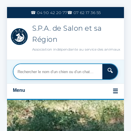
Aller
au
☎ 04 90 42 20 77
☎ 07 62 17 36 55
contenu
S.P.A. de Salon et sa
Région
Association indépendante au service des animaux
Menu
☰