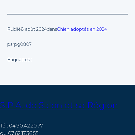
Publié
8 août 2024
dans
Chien adoptés en 2024
par
pg0807
Étiquettes :
S.P.A. de Salon et sa Région
Tél: 04.90.42.20.77
ou 07.62.17.36.55