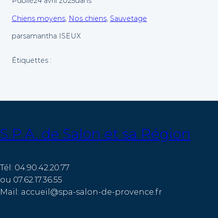
Publié
24 avril 2025
dans
Chiens moyens
, 
Nos chiens
, 
Sauvetage
par
samantha ISEUX
Étiquettes :
S.P.A. de Salon et sa Région
Tél: 04.90.42.20.77
ou 07.62.17.36.55
Mail: accueil@spa-salon-de-provence.fr