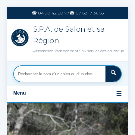
Aller
au
☎ 04 90 42 20 77
☎ 07 62 17 36 55
contenu
S.P.A. de Salon et sa
Région
Association indépendante au service des animaux
Menu
☰