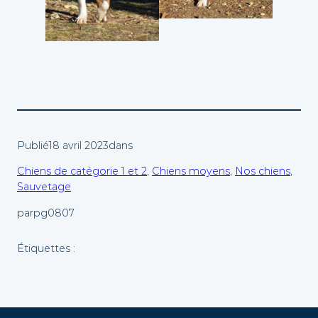
Publié
18 avril 2023
dans
Chiens de catégorie 1 et 2
, 
Chiens moyens
, 
Nos chiens
, 
Sauvetage
par
pg0807
Étiquettes :