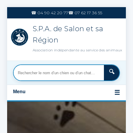
Aller
au
☎ 04 90 42 20 77
☎ 07 62 17 36 55
contenu
S.P.A. de Salon et sa
Région
Association indépendante au service des animaux
Menu
☰