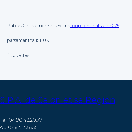
Publié
20 novembre 2025
dans
adoption chats en 2025
par
samantha ISEUX
Étiquettes :
S.P.A. de Salon et sa Région
Tél: 04.90.42.20.77
ou 07.62.17.36.55