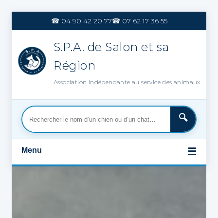
Aller
au
☎ 04 90 42 20 77
☎ 07 62 17 36 55
contenu
S.P.A. de Salon et sa
Région
Association indépendante au service des animaux
Menu
☰