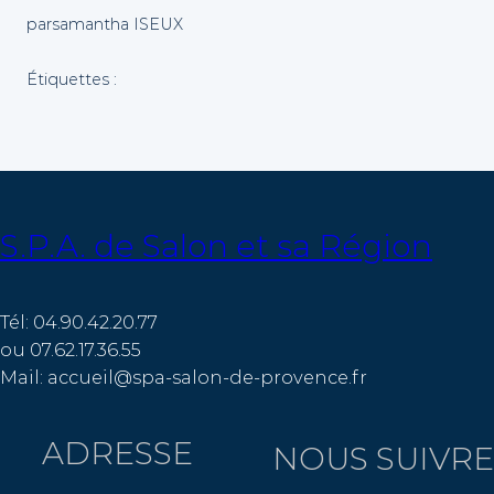
par
samantha ISEUX
Étiquettes :
S.P.A. de Salon et sa Région
Tél: 04.90.42.20.77
ou 07.62.17.36.55
Mail: accueil@spa-salon-de-provence.fr
ADRESSE
NOUS SUIVRE