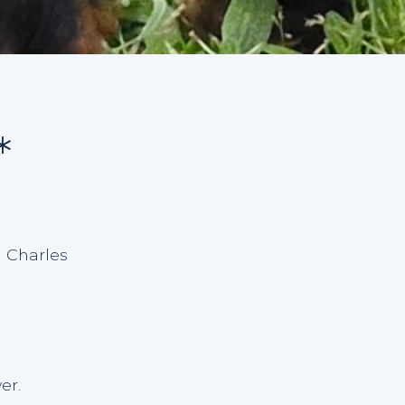
*
ng Charles
er.