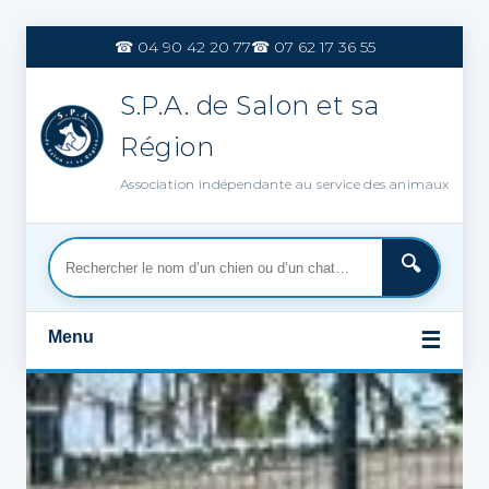
Aller
au
☎ 04 90 42 20 77
☎ 07 62 17 36 55
contenu
S.P.A. de Salon et sa
Région
Association indépendante au service des animaux
Menu
☰