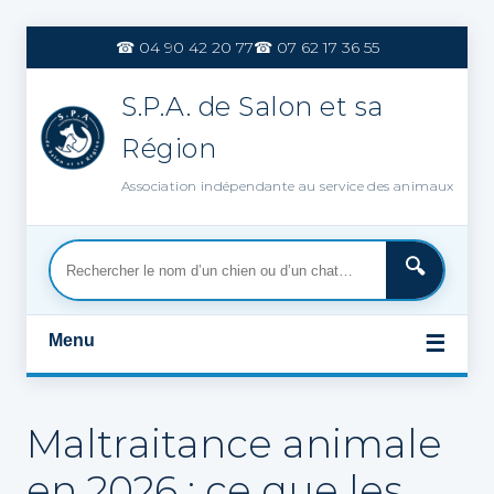
Aller
au
☎ 04 90 42 20 77
☎ 07 62 17 36 55
contenu
S.P.A. de Salon et sa
Région
Association indépendante au service des animaux
Menu
☰
Maltraitance animale
en 2026 : ce que les