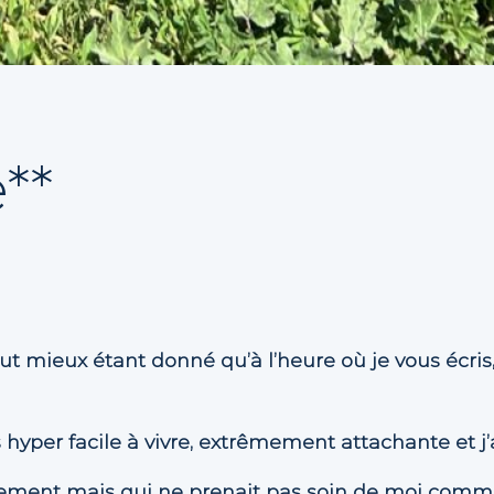
**
 vaut mieux étant donné qu’à l’heure où je vous écr
 hyper facile à vivre, extrêmement attachante et j’ai
ent mais qui ne prenait pas soin de moi comme il f