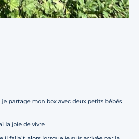
is, je partage mon box avec deux petits bébés
 la joie de vivre.
allait, alors lorsque je suis arrivée par la