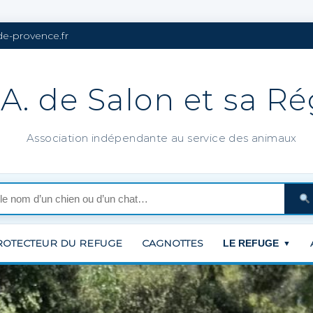
de-provence.fr
.A. de Salon et sa R
Association indépendante au service des animaux
ROTECTEUR DU REFUGE
CAGNOTTES
LE REFUGE
▼