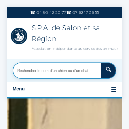
Aller
au
☎ 04 90 42 20 77
☎ 07 62 17 36 55
contenu
S.P.A. de Salon et sa
Région
Association indépendante au service des animaux
Menu
☰