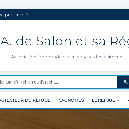
de-provence.fr
.A. de Salon et sa R
Association indépendante au service des animaux
ROTECTEUR DU REFUGE
CAGNOTTES
LE REFUGE
▼