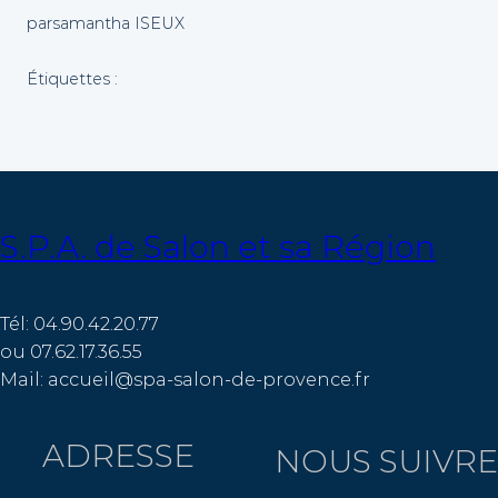
par
samantha ISEUX
Étiquettes :
S.P.A. de Salon et sa Région
Tél: 04.90.42.20.77
ou 07.62.17.36.55
Mail: accueil@spa-salon-de-provence.fr
ADRESSE
NOUS SUIVRE