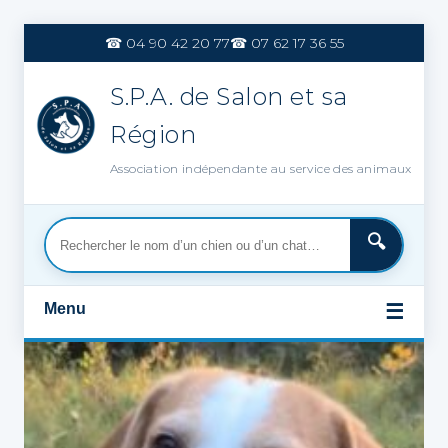
Aller
au
☎ 04 90 42 20 77
☎ 07 62 17 36 55
contenu
S.P.A. de Salon et sa
Région
Association indépendante au service des animaux
Menu
☰