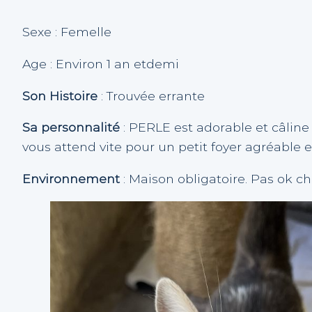
Sexe : Femelle
Age : Environ 1 an etdemi
Son Histoire
: Trouvée errante
Sa personnalité
: PERLE est adorable et câline
vous attend vite pour un petit foyer agréable 
Environnement
: Maison obligatoire. Pas ok c