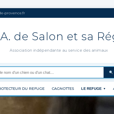
de-provence.fr
.A. de Salon et sa R
Association indépendante au service des animaux
ROTECTEUR DU REFUGE
CAGNOTTES
LE REFUGE
▼