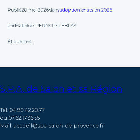
Publié
28 mai 2026
dans
adoption chats en 2026
par
Mathilde PERNOD-LEBLAY
Étiquettes :
S.P.A. de Salon et sa Région
Tél: 04.90.42.20.77
ou 07.62.17.36.55
Mail: accueil@spa-salon-de-provence.fr