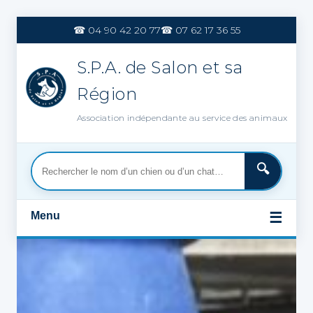
Aller
au
☎ 04 90 42 20 77
☎ 07 62 17 36 55
contenu
S.P.A. de Salon et sa
Région
Association indépendante au service des animaux
Menu
☰