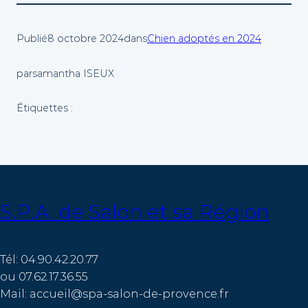
Publié
8 octobre 2024
dans
Chien adoptés en 2024
par
samantha ISEUX
Étiquettes :
S.P.A. de Salon et sa Région
Tél: 04.90.42.20.77
ou 07.62.17.36.55
Mail: accueil@spa-salon-de-provence.fr