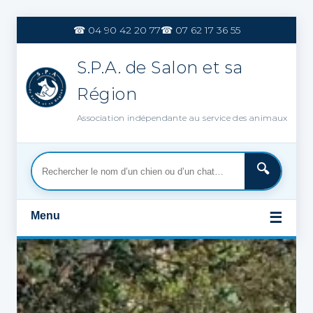
Aller
au
☎ 04 90 42 20 77
☎ 07 62 17 36 55
contenu
S.P.A. de Salon et sa
Région
Association indépendante au service des animaux
Menu
☰