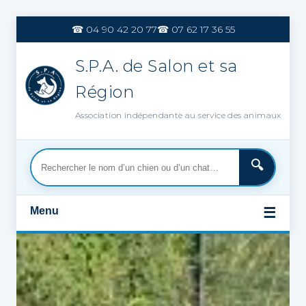
Aller
au
☎ 04 90 42 20 77
☎ 07 62 17 36 55
contenu
S.P.A. de Salon et sa
Région
Association indépendante au service des animaux
Menu
☰