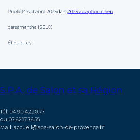
Publié
14 octobre 2025
dans
2025 adoption chien
par
samantha ISEUX
Étiquettes :
S.P.A. de Salon et sa Région
Tél: 04.90.42.20.77
ou 07.62.17.36.55
Mail: accueil@spa-salon-de-provence.fr