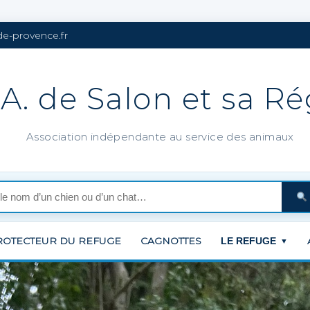
de-provence.fr
.A. de Salon et sa R
Association indépendante au service des animaux
ROTECTEUR DU REFUGE
CAGNOTTES
LE REFUGE
▼