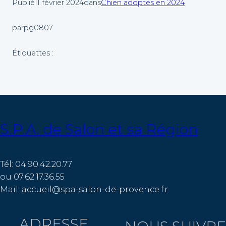
Publié
11 février 2024
dans
Chien adoptés en 2024
par
pg0807
Étiquettes :
S.P.A. de Salon et sa Région
Tél: 04.90.42.20.77
ou 07.62.17.36.55
Mail: accueil@spa-salon-de-provence.fr
ADRESSE