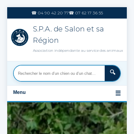
Aller
au
☎ 04 90 42 20 77
☎ 07 62 17 36 55
contenu
S.P.A. de Salon et sa
Région
Association indépendante au service des animaux
Menu
☰