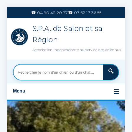
Aller
au
☎ 04 90 42 20 77
☎ 07 62 17 36 55
contenu
S.P.A. de Salon et sa
Région
Association indépendante au service des animaux
Menu
☰