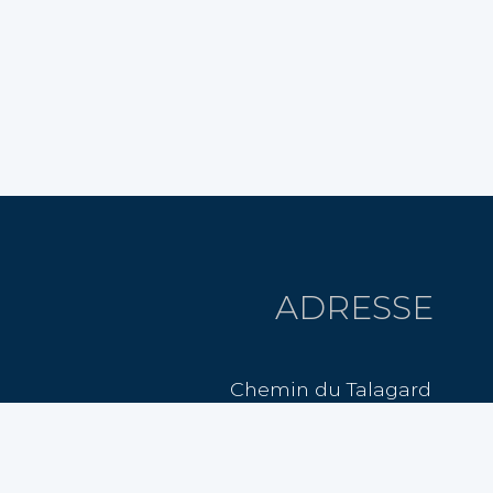
ADRESSE
Chemin du Talagard
13300 Salon-de-Provence