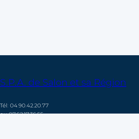
S.P.A. de Salon et sa Région
Tél: 04.90.42.20.77
ou 07.62.17.36.55
Mail: accueil@spa-salon-de-provence.fr