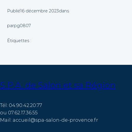
Publié
16 décembre 2023
dans
par
pg0807
Étiquettes :
S.P.A. de Salon et sa Région
Tél: 04.90.42.20.77
ou 07.62.17.36.55
Mail: accueil@spa-salon-de-provence.fr