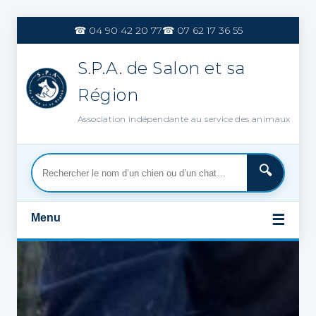
Aller
au
☎ 04 90 42 20 77
☎ 07 62 17 36 55
contenu
S.P.A. de Salon et sa
Région
Association indépendante au service des animaux
Menu
☰