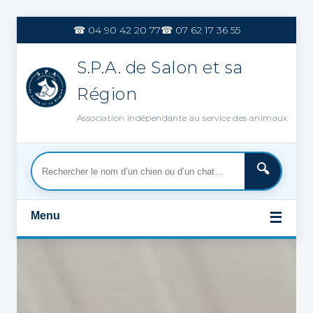
Aller
au
☎ 04 90 42 20 77
☎ 07 62 17 36 55
contenu
S.P.A. de Salon et sa
Région
Association indépendante au service des animaux
Menu
☰