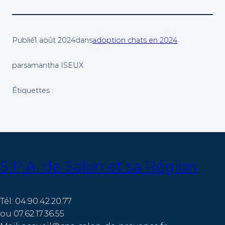
Publié
1 août 2024
dans
adoption chats en 2024
par
samantha ISEUX
Étiquettes :
S.P.A. de Salon et sa Région
Tél: 04.90.42.20.77
ou 07.62.17.36.55