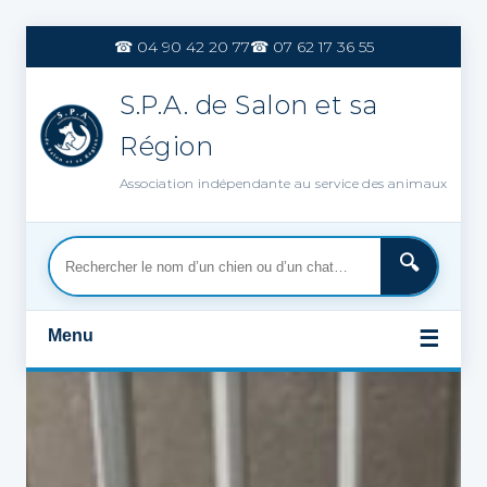
Aller
au
☎ 04 90 42 20 77
☎ 07 62 17 36 55
contenu
S.P.A. de Salon et sa
Région
Association indépendante au service des animaux
Menu
☰