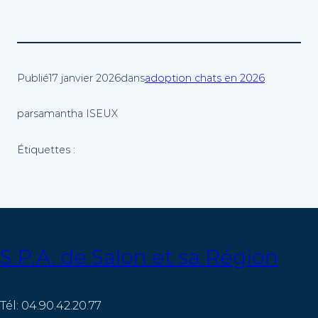
Publié
17 janvier 2026
dans
adoption chats en 2026
par
samantha ISEUX
Étiquettes :
S.P.A. de Salon et sa Région
Tél: 04.90.42.20.77